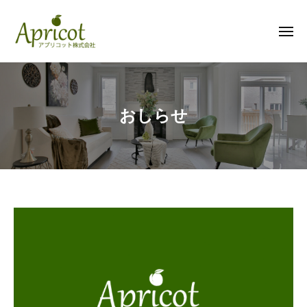
ア
コ
プ
ン
リ
メ
テ
ニ
コ
ュ
ン
ー
ア
ッ
ツ
プ
ト
へ
株
リ
ス
おしらせ
式
コ
キ
会
ッ
ッ
社
ト
プ
株
式
会
社