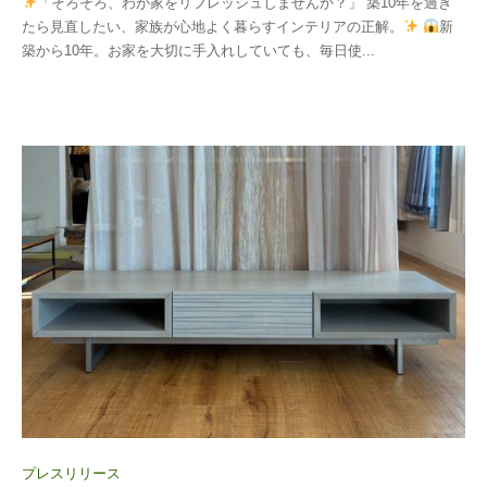
「そろそろ、わが家をリフレッシュしませんか？」 築10年を過ぎ
投
たら見直したい、家族が心地よく暮らすインテリアの正解。
新
稿
築から10年。お家を大切に手入れしていても、毎日使...
用
ユ
ー
ザ
ー
プレスリリース