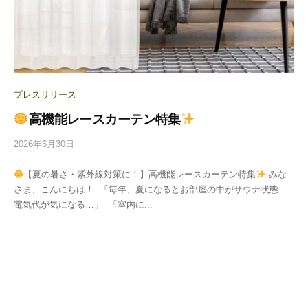
プレスリリース
高機能レースカーテン特集
2026年6月30日
b
y
【夏の暑さ・紫外線対策に！】高機能レースカーテン特集
みな
投
さま、こんにちは！ 「毎年、夏になるとお部屋の中がサウナ状態…
稿
電気代が気になる…」 「室内に...
用
ユ
ー
ザ
ー