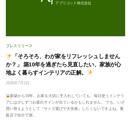
プレスリリース
「そろそろ、わが家をリフレッシュしません
か？」 築10年を過ぎたら見直したい、家族が心
地よく暮らすインテリアの正解。
2026年7月2日
b
y
新築から10年。お家を大切に手入れしていても、毎日使うインテリ
投
アには少しずつお疲れサインが出ているかもしれません。 でも、いざ
稿
買い替えようとして『サイズ選びで大失敗』したくないですよね。量
用
販店で自分で測...
ユ
ー
ザ