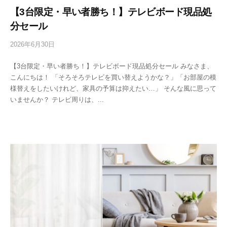
【3台限定・早い者勝ち！】テレビボード現品処
分セール
2026年6月30日
b
y
【3台限定・早い者勝ち！】テレビボード現品処分セール みなさま、
投
こんにちは！ 「そろそろテレビを買い替えようかな？」「お部屋の模
稿
様替えをしたいけれど、家具の予算は抑えたい…」 そんな風に思って
用
いませんか？ テレビ周りは、...
ユ
ー
ザ
ー