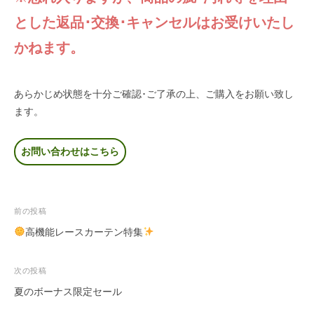
とした返品･交換･キャンセルはお受けいたし
かねます。
あらかじめ状態を十分ご確認･ご了承の上、ご購入をお願い致し
ます。
お問い合わせはこちら
投
前の投稿
稿
高機能レースカーテン特集
ナ
ビ
次の投稿
ゲ
夏のボーナス限定セール
ー