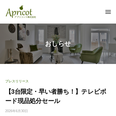
ア
コ
プ
ン
リ
メ
テ
ニ
コ
ュ
ン
ー
ア
ッ
ツ
プ
ト
へ
株
リ
ス
おしらせ
式
コ
キ
会
ッ
ッ
社
ト
プ
株
式
会
プレスリリース
社
【3台限定・早い者勝ち！】テレビボ
ード現品処分セール
2026年6月30日
b