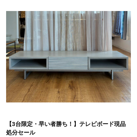
y
投
稿
用
ユ
ー
ザ
ー
【3台限定・早い者勝ち！】テレビボード現品
処分セール